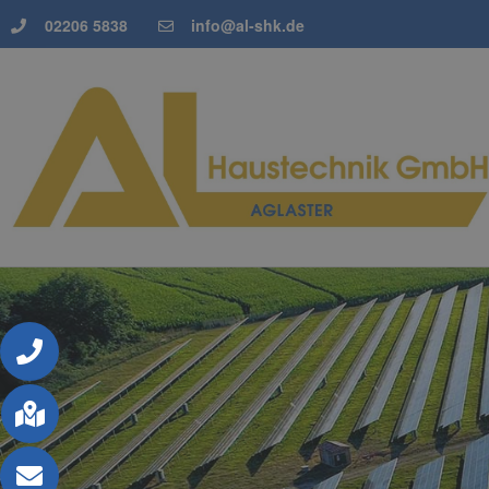
02206 5838
info@al-shk.de